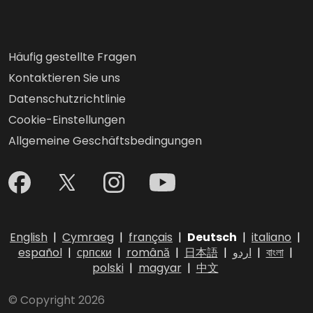
Häufig gestellte Fragen
Kontaktieren Sie uns
Datenschutzrichtlinie
Cookie-Einstellungen
Allgemeine Geschäftsbedingungen
English
|
Cymraeg
|
français
|
Deutsch
|
italiano
|
español
|
српски
|
română
|
日本語
|
اردو
|
বাংলা
|
polski
|
magyar
|
中文
© Copyright 2026