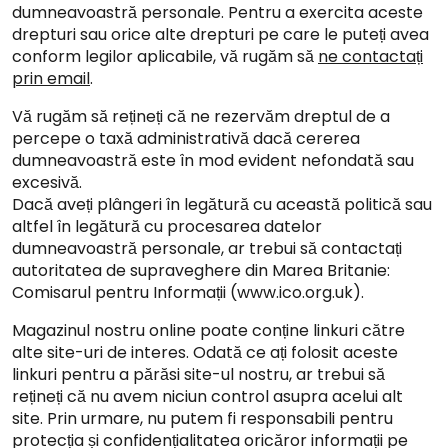
dumneavoastră personale. Pentru a exercita aceste
drepturi sau orice alte drepturi pe care le puteți avea
conform legilor aplicabile, vă rugăm să
ne contactați
prin email
.
Vă rugăm să rețineți că ne rezervăm dreptul de a
percepe o taxă administrativă dacă cererea
dumneavoastră este în mod evident nefondată sau
excesivă.
Dacă aveți plângeri în legătură cu această politică sau
altfel în legătură cu procesarea datelor
dumneavoastră personale, ar trebui să contactați
autoritatea de supraveghere din Marea Britanie:
Comisarul pentru Informații (www.ico.org.uk).
Magazinul nostru online poate conține linkuri către
alte site-uri de interes. Odată ce ați folosit aceste
linkuri pentru a părăsi site-ul nostru, ar trebui să
rețineți că nu avem niciun control asupra acelui alt
site. Prin urmare, nu putem fi responsabili pentru
protecția și confidențialitatea oricăror informații pe