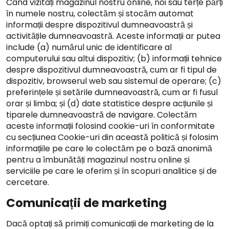
Când vizitați magazinul nostru online, noi sau terțe părți
în numele nostru, colectăm și stocăm automat
informații despre dispozitivul dumneavoastră și
activitățile dumneavoastră. Aceste informații ar putea
include (a) numărul unic de identificare al
computerului sau altui dispozitiv; (b) informații tehnice
despre dispozitivul dumneavoastră, cum ar fi tipul de
dispozitiv, browserul web sau sistemul de operare; (c)
preferințele și setările dumneavoastră, cum ar fi fusul
orar și limba; și (d) date statistice despre acțiunile și
tiparele dumneavoastră de navigare. Colectăm
aceste informații folosind cookie-uri în conformitate
cu secțiunea Cookie-uri din această politică și folosim
informațiile pe care le colectăm pe o bază anonimă
pentru a îmbunătăți magazinul nostru online și
serviciile pe care le oferim și în scopuri analitice și de
cercetare.
Comunicații de marketing
Dacă optați să primiți comunicații de marketing de la