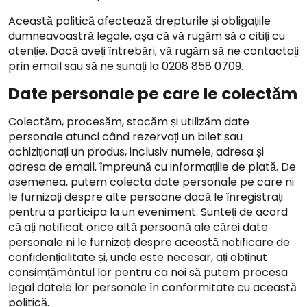
Această politică afectează drepturile și obligațiile
dumneavoastră legale, așa că vă rugăm să o citiți cu
atenție. Dacă aveți întrebări, vă rugăm să
ne contactați
prin email
sau să ne sunați la 0208 858 0709.
Date personale pe care le colectăm
Colectăm, procesăm, stocăm și utilizăm date
personale atunci când rezervați un bilet sau
achiziționați un produs, inclusiv numele, adresa și
adresa de email, împreună cu informațiile de plată. De
asemenea, putem colecta date personale pe care ni
le furnizați despre alte persoane dacă le înregistrați
pentru a participa la un eveniment. Sunteți de acord
că ați notificat orice altă persoană ale cărei date
personale ni le furnizați despre această notificare de
confidențialitate și, unde este necesar, ați obținut
consimțământul lor pentru ca noi să putem procesa
legal datele lor personale în conformitate cu această
politică.