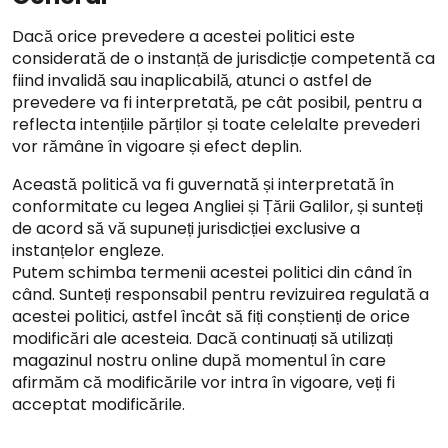
Dacă orice prevedere a acestei politici este
considerată de o instanță de jurisdicție competentă ca
fiind invalidă sau inaplicabilă, atunci o astfel de
prevedere va fi interpretată, pe cât posibil, pentru a
reflecta intențiile părților și toate celelalte prevederi
vor rămâne în vigoare și efect deplin.
Această politică va fi guvernată și interpretată în
conformitate cu legea Angliei și Țării Galilor, și sunteți
de acord să vă supuneți jurisdicției exclusive a
instanțelor engleze.
Putem schimba termenii acestei politici din când în
când. Sunteți responsabil pentru revizuirea regulată a
acestei politici, astfel încât să fiți conștienți de orice
modificări ale acesteia. Dacă continuați să utilizați
magazinul nostru online după momentul în care
afirmăm că modificările vor intra în vigoare, veți fi
acceptat modificările.