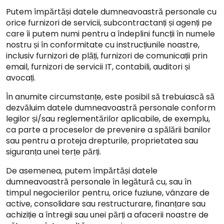
Putem împărtăși datele dumneavoastră personale cu
orice furnizori de servicii, subcontractanți și agenți pe
care îi putem numi pentru a îndeplini funcții în numele
nostru și în conformitate cu instrucțiunile noastre,
inclusiv furnizori de plăți, furnizori de comunicații prin
email, furnizori de servicii IT, contabili, auditori și
avocați.
În anumite circumstanțe, este posibil să trebuiască să
dezvăluim datele dumneavoastră personale conform
legilor și/sau reglementărilor aplicabile, de exemplu,
ca parte a proceselor de prevenire a spălării banilor
sau pentru a proteja drepturile, proprietatea sau
siguranța unei terțe părți.
De asemenea, putem împărtăși datele
dumneavoastră personale în legătură cu, sau în
timpul negocierilor pentru, orice fuziune, vânzare de
active, consolidare sau restructurare, finanțare sau
achiziție a întregii sau unei părți a afacerii noastre de